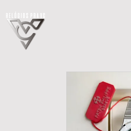
H O M E
LANÇAMENTOS
REL