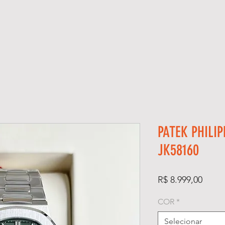
ÓGIOS
KIT RELÓGIO + CAIXA
SUPER CLONE ETA SUÍÇO
PATEK PHILIP
JK58160
Preço
R$ 8.999,00
COR
*
Selecionar