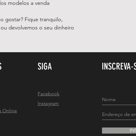
 dos modelos a venda
 gostar? Fique tranquilo,
o ou devolvemos o seu dinheiro
S
SIGA
INSCREVA-
Facebook
Instagram
s Online
IN