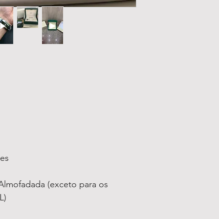
ses
lmofadada (exceto para os
L)