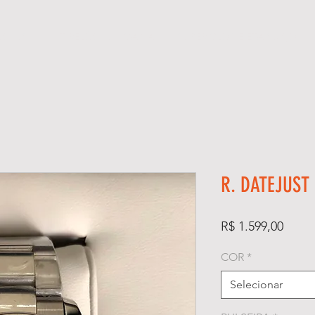
ÓGIOS
KIT RELÓGIO + CAIXA
SUPER CLONE ETA SUÍÇO
R. DATEJUST
Preço
R$ 1.599,00
COR
*
Selecionar