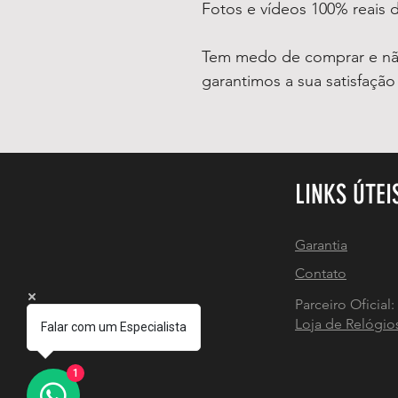
Fotos e vídeos 100% reais
Tem medo de comprar e não
garantimos a sua satisfaçã
LINKS ÚTEI
Garantia
Contato
Parceiro Oficial:
Loja de Relógio
Falar com um Especialista
1