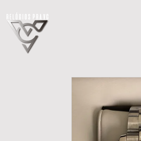
H O M E
LANÇAMENTOS
REL