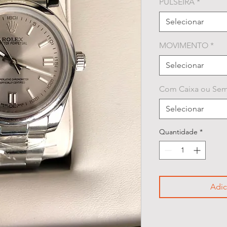
PULSEIRA
*
Selecionar
MOVIMENTO
*
Selecionar
Com Caixa ou Sem
Selecionar
Quantidade
*
Adic