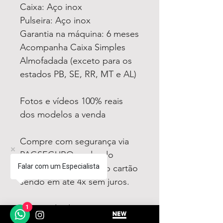
Caixa: Aço inox
Pulseira: Aço inox
Garantia na máquina: 6 meses
Acompanha Caixa Simples
Almofadada (exceto para os
estados PB, SE, RR, MT e AL)
Fotos e vídeos 100% reais
dos modelos a venda
Compre com segurança via
PAGSEGURO podendo
Falar com um Especialista
parcelar em até 12x no cartão
sendo em até 4x sem juros.
1
Tem medo de comprar e não
gostar? Fique tranquilo,