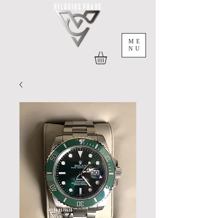
ME
NU