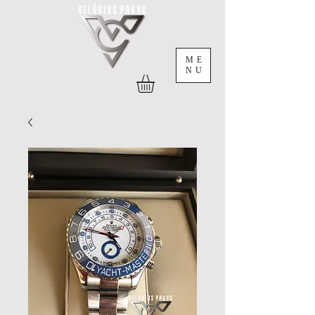
ME
NU