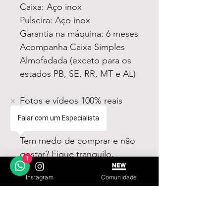
Caixa: Aço inox
Pulseira: Aço inox
Garantia na máquina: 6 meses
Acompanha Caixa Simples
Almofadada (exceto para os
estados PB, SE, RR, MT e AL)
Fotos e vídeos 100% reais
dos modelos a venda
Falar com um Especialista
Tem medo de comprar e não
gostar? Fique tranquilo,
1
garantimos a sua satisfação
Instagram
Comunidade
ou devolvemos o seu
dinheiro