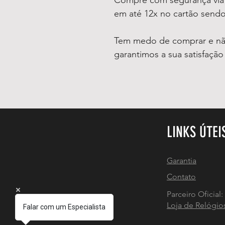
Compre com segurança vi
em até 12x no cartão sendo
Tem medo de comprar e não
garantimos a sua satisfaçã
LINKS ÚTEI
Garantia
Contato
Parceiro Oficial:
Loja de Relógio
Falar com um Especialista