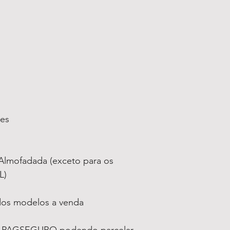
ses
lmofadada (exceto para os
L)
 dos modelos a venda