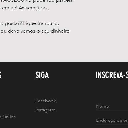
a PAGSEGURO podendo parcelar
 em até 4x sem juros.
 gostar? Fique tranquilo,
o ou devolvemos o seu dinheiro
S
SIGA
INSCREVA-
Facebook
Instagram
s Online