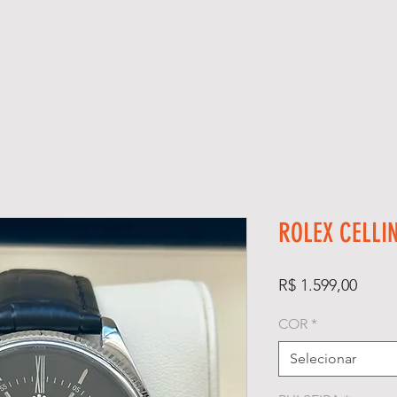
ÓGIOS
KIT RELÓGIO + CAIXA
SUPER CLONE ETA SUÍÇO
ROLEX CELLIN
Preço
R$ 1.599,00
COR
*
Selecionar