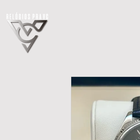
H O M E
LANÇAMENTOS
REL