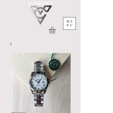
ME
NU