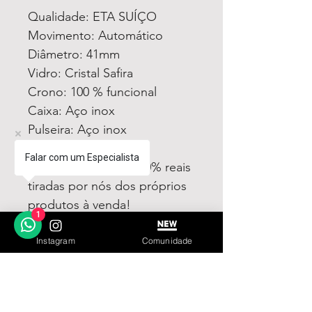
Qualidade: ETA SUÍÇO
Movimento: Automático
Diâmetro: 41mm
Vidro: Cristal Safira
Crono: 100 % funcional
Caixa: Aço inox
Pulseira: Aço inox
Todas fotos e vídeos
Falar com um Especialista
postadas aqui são 100% reais
tiradas por nós dos próprios
produtos à venda!
1
Qualidade garantida ou
devolução por nossa conta!
Instagram
Comunidade
Estamos à disposição para
dúvidas! Pergunte a vontade!