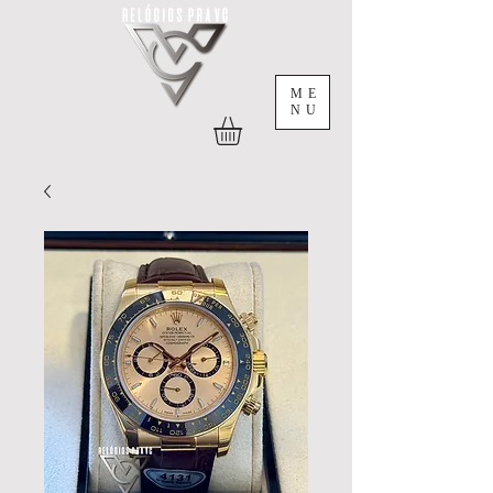
ME
NU