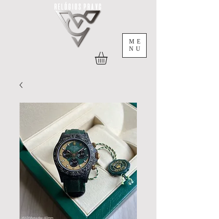
ME
NU