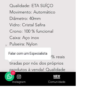
Qualidade: ETA SUÍÇO
Movimento: Automático
Diâmetro: 40mm
Vidro: Cristal Safira
Crono: 100 % funcional
Caixa: Aço inox
Pulseira: Nylon
Todas fotos e vídeos
Falar com um Especialista
postadas aqui são 100% reais
tiradas por nós dos próprios
produtos à venda! Qualidade
1
garantida ou devolução por
nossa conta!
Instagram
Comunidade
Estamos à disposição para
dúvidas! Pergunte a vontade!