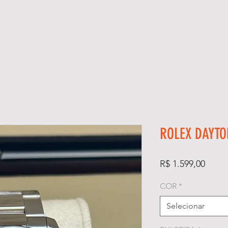
ÓGIOS
KIT RELÓGIO + CAIXA
SUPER CLONE ETA SUÍÇO
ROLEX DAYTO
Preço
R$ 1.599,00
COR
*
Selecionar