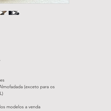
o
ses
lmofadada (exceto para os
L)
 dos modelos a venda