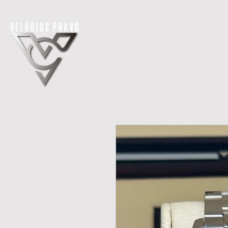
H O M E
LANÇAMENTOS
REL