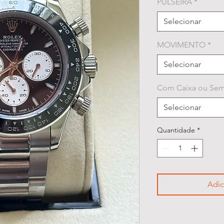
PULSEIRA
*
Selecionar
MOVIMENTO
*
Selecionar
Com Caixa ou Sem
Selecionar
Quantidade
*
Adic