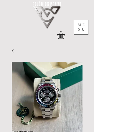
ME
NU