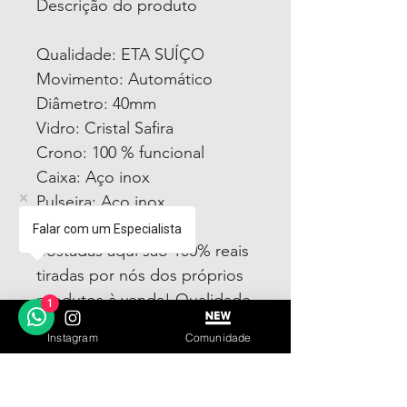
Descrição do produto
Qualidade: ETA SUÍÇO
Movimento: Automático
Diâmetro: 40mm
Vidro: Cristal Safira
Crono: 100 % funcional
Caixa: Aço inox
Pulseira: Aço inox
Todas fotos e vídeos
Falar com um Especialista
postadas aqui são 100% reais
tiradas por nós dos próprios
produtos à venda! Qualidade
1
garantida ou devolução por
Instagram
Comunidade
nossa conta!
Estamos à disposição para
dúvidas! Pergunte a vontade!