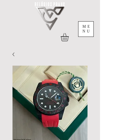
ME
NU