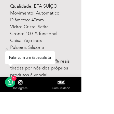
Qualidade: ETA SUÍÇO
Movimento: Automático
Diâmetro: 40mm
Vidro: Cristal Safira
Crono: 100 % funcional
Caixa: Aço inox
Pulseira: Silicone
Todas fotos e vídeos
Falar com um Especialista
postadas aqui são 100% reais
tiradas por nós dos próprios
produtos à venda!
1
Qualidade garantida ou
devolução por nossa conta!
Instagram
Comunidade
Estamos à disposição para
dúvidas! Pergunte a vontade!