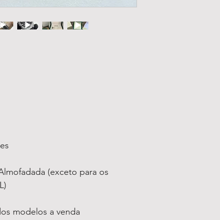
ses
lmofadada (exceto para os
L)
 dos modelos a venda