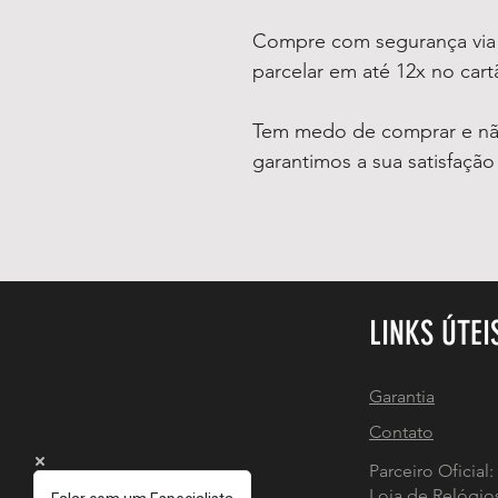
Compre com segurança v
parcelar em até 12x no car
Tem medo de comprar e não
garantimos a sua satisfaçã
LINKS ÚTEI
Garantia
Contato
Parceiro Oficial:
Loja de Relógio