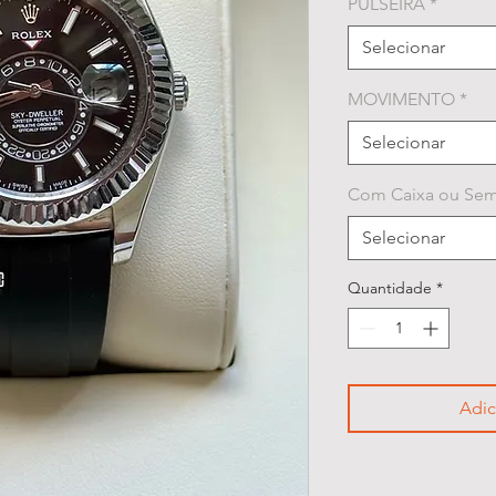
PULSEIRA
*
Selecionar
MOVIMENTO
*
Selecionar
Com Caixa ou Sem
Selecionar
Quantidade
*
Adic