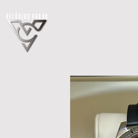
H O M E
LANÇAMENTOS
REL