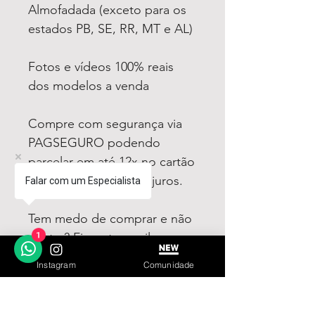
Almofadada (exceto para os
estados PB, SE, RR, MT e AL)
Fotos e vídeos 100% reais
dos modelos a venda
Compre com segurança via
PAGSEGURO podendo
parcelar em até 12x no cartão
sendo em até 4x sem juros.
Falar com um Especialista
Tem medo de comprar e não
gostar? Fique tranquilo,
1
garantimos a sua satisfação
Instagram
Comunidade
ou devolvemos o seu
dinheiro