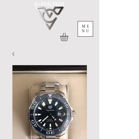
ME
NU