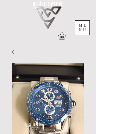
ME
NU