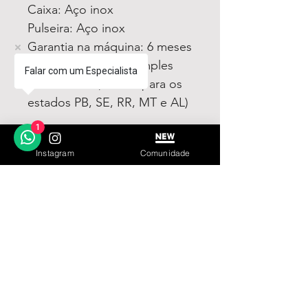
Caixa: Aço inox
Pulseira: Aço inox
Garantia na máquina: 6 meses
Acompanha Caixa Simples
Falar com um Especialista
Almofadada (exceto para os
estados PB, SE, RR, MT e AL)
1
Fotos e vídeos 100% reais
Instagram
Comunidade
dos modelos a venda
LINKS ÚTEIS
Garantia
Contato
© 2023 by IN.EX. Proudly created with Wix.com