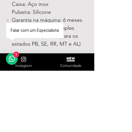
Caixa: Aço inox
Pulseira: Silicone
Garantia na máquina: 6 meses
Acompanha Caixa Simples
Falar com um Especialista
Almofadada (exceto para os
estados PB, SE, RR, MT e AL)
1
Fotos e vídeos 100% reais
Instagram
Comunidade
dos modelos a venda
LINKS ÚTEIS
Garantia
Contato
© 2023 by IN.EX. Proudly created with Wix.com