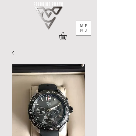
ME
NU