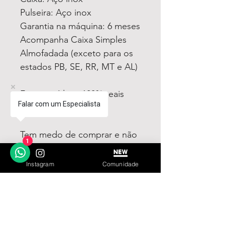
Pulseira: Aço inox
Garantia na máquina: 6 meses
Acompanha Caixa Simples
Almofadada (exceto para os
estados PB, SE, RR, MT e AL)
Fotos e vídeos 100% reais
Falar com um Especialista
dos modelos a venda
Tem medo de comprar e não
1
gostar? Fique tranquilo,
garantimos a sua satisfação
Instagram
Comunidade
ou devolvemos o seu
dinheiro