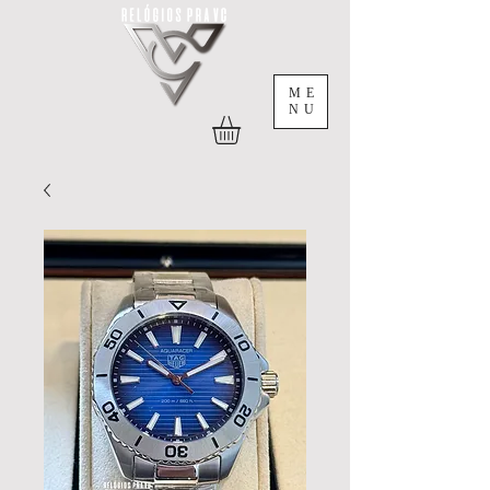
ME
NU