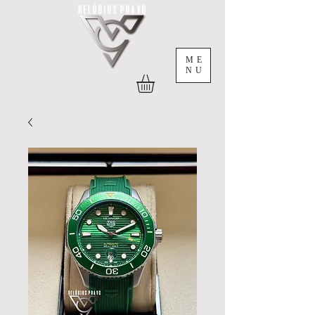
ME
NU