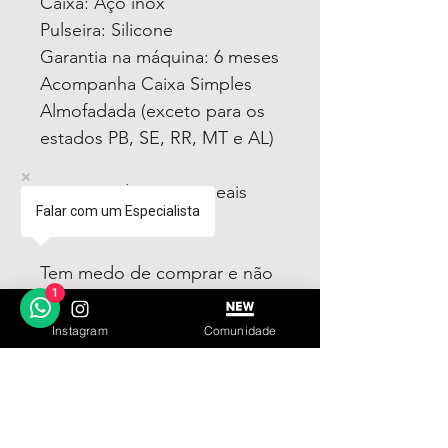
Caixa: Aço inox
Pulseira: Silicone
Garantia na máquina: 6 meses
Acompanha Caixa Simples
Almofadada (exceto para os
estados PB, SE, RR, MT e AL)
Fotos e vídeos 100% reais
Falar com um Especialista
dos modelos a venda
Tem medo de comprar e não
1
gostar? Fique tranquilo,
garantimos a sua satisfação
Instagram
Comunidade
ou devolvemos o seu
dinheiro