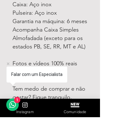
Caixa: Aço inox
Pulseira: Aço inox
Garantia na máquina: 6 meses
Acompanha Caixa Simples
Almofadada (exceto para os
estados PB, SE, RR, MT e AL)
Fotos e vídeos 100% reais
dos modelos a venda
Falar com um Especialista
Tem medo de comprar e não
gostar? Fique tranquilo,
1
garantimos a sua satisfação
Instagram
Comunidade
ou devolvemos o seu
dinheiro