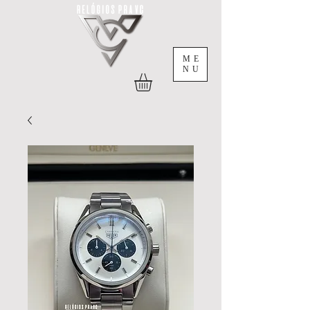
ME
NU