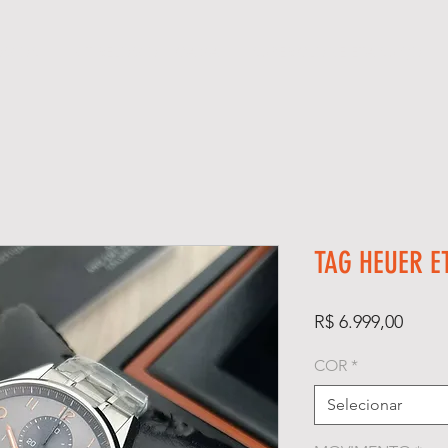
ÓGIOS
KIT RELÓGIO + CAIXA
SUPER CLONE ETA SUÍÇO
TAG HEUER E
Preço
R$ 6.999,00
COR
*
Selecionar