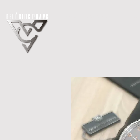
H O M E
LANÇAMENTOS
REL