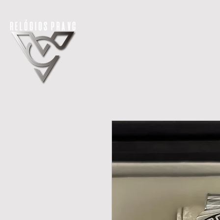
H O M E
LANÇAMENTOS
REL