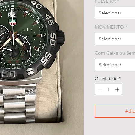
PULSEIRA
*
Selecionar
MOVIMENTO
*
Selecionar
Com Caixa ou Sem
Selecionar
Quantidade
*
Adic