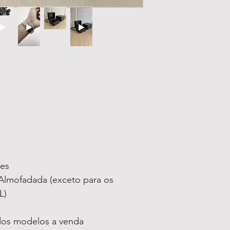
ses
lmofadada (exceto para os
L)
 dos modelos a venda