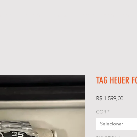
ÓGIOS
KIT RELÓGIO + CAIXA
SUPER CLONE ETA SUÍÇO
TAG HEUER F
Preço
R$ 1.599,00
COR
*
Selecionar