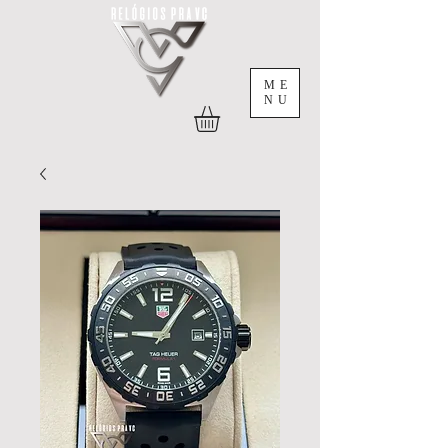
ME
NU