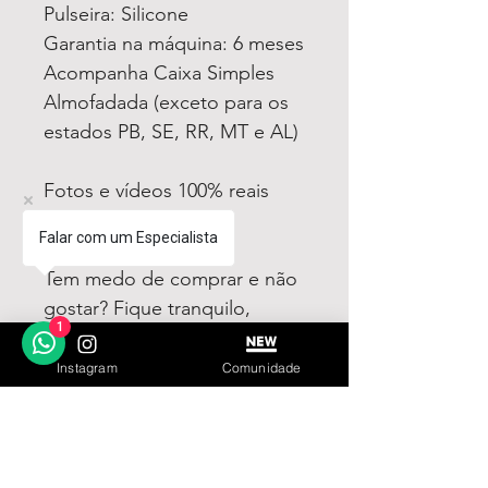
Pulseira: Silicone
Garantia na máquina: 6 meses
Acompanha Caixa Simples
Almofadada (exceto para os
estados PB, SE, RR, MT e AL)
Fotos e vídeos 100% reais
dos modelos a venda
Falar com um Especialista
Tem medo de comprar e não
gostar? Fique tranquilo,
1
garantimos a sua satisfação
ou devolvemos o seu
Instagram
Comunidade
dinheiro