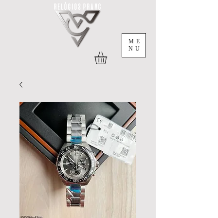
ME
NU