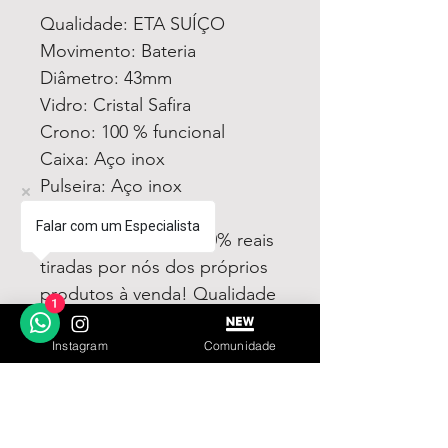
Qualidade: ETA SUÍÇO
Movimento: Bateria
Diâmetro: 43mm
Vidro: Cristal Safira
Crono: 100 % funcional
Caixa: Aço inox
Pulseira: Aço inox
Todas fotos e vídeos
Falar com um Especialista
postadas aqui são 100% reais
tiradas por nós dos próprios
produtos à venda! Qualidade
1
garantida ou devolução por
nossa conta!
Instagram
Comunidade
Estamos à disposição para
dúvidas! Pergunte a vontade!