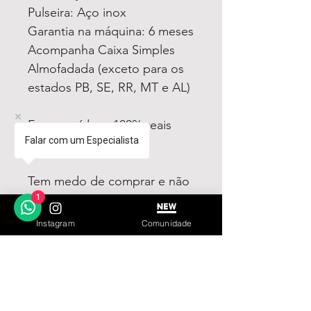
Pulseira: Aço inox
Garantia na máquina: 6 meses
Acompanha Caixa Simples
Almofadada (exceto para os
estados PB, SE, RR, MT e AL)
Fotos e vídeos 100% reais
Falar com um Especialista
dos modelos a venda
Tem medo de comprar e não
gostar? Fique tranquilo,
1
garantimos a sua satisfação
Instagram
Comunidade
ou devolvemos o seu
dinheiro