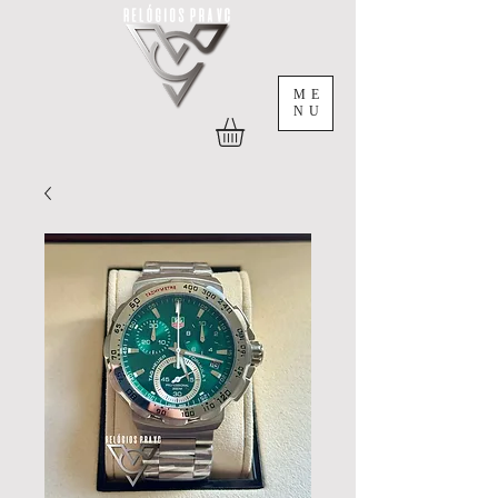
ME
NU