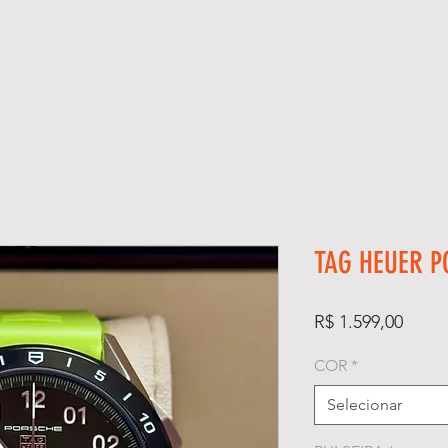
ÓGIOS
KIT RELÓGIO + CAIXA
SUPER CLONE ETA SUÍÇO
TAG HEUER P
Preço
R$ 1.599,00
COR
*
Selecionar