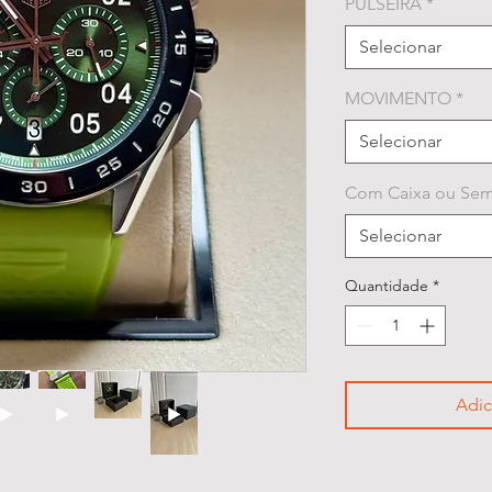
PULSEIRA
*
Selecionar
MOVIMENTO
*
Selecionar
Com Caixa ou Sem
Selecionar
Quantidade
*
Adic