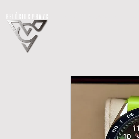
H O M E
LANÇAMENTOS
REL